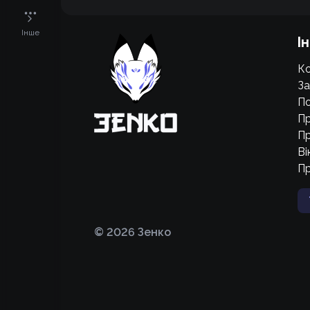
Підтримати проєкт для розвитку
Інше
І
крутих нововведень
Ко
Підтримати проєкт
За
По
Пр
Пр
Ві
П
©
2026
Зенко