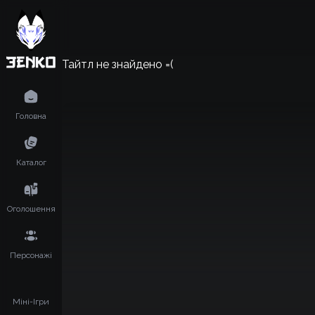
Тайтл не знайдено =(
Головна
Каталог
Оголошення
Персонажі
Міні-Ігри