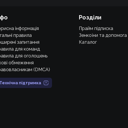
нфо
Розділи
рисна інформація
Прайм підписка
гальні правила
Зенкоїни та допомога
ширені запитання
Каталог
авила для команд
авила для оголошень
кові обмеження
равовласникам (DMCA)
Технічна підтримка