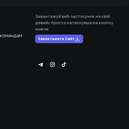
Завантажуй веб-застосунок на свій
девайс просто натиснувши на кнопку
нижче
 командам
Завантажити Сайт