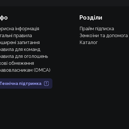
нфо
Розділи
рисна інформація
Прайм підписка
гальні правила
Зенкоїни та допомога
ширені запитання
Каталог
авила для команд
авила для оголошень
кові обмеження
равовласникам (DMCA)
Технічна підтримка