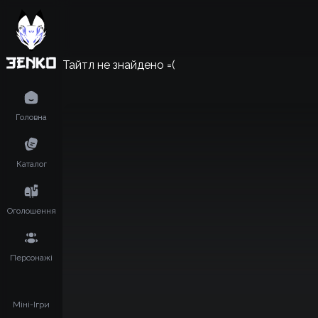
Тайтл не знайдено =(
Головна
Каталог
Оголошення
Персонажі
Міні-Ігри