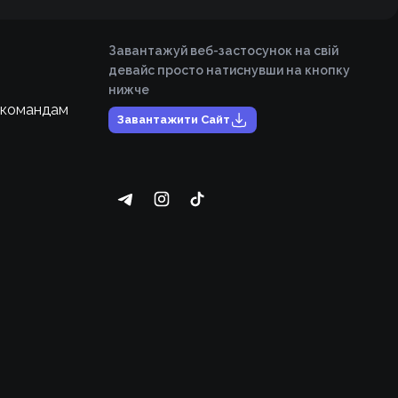
Завантажуй веб-застосунок на свій
девайс просто натиснувши на кнопку
нижче
 командам
Завантажити Сайт