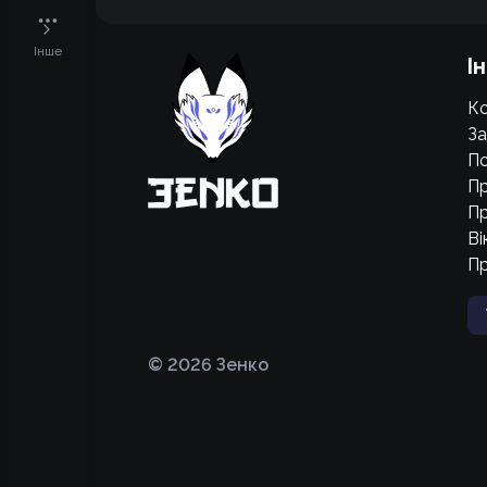
Підтримати проєкт для розвитку
Інше
І
крутих нововведень
Ко
Підтримати проєкт
За
По
Пр
Пр
Ві
П
©
2026
Зенко