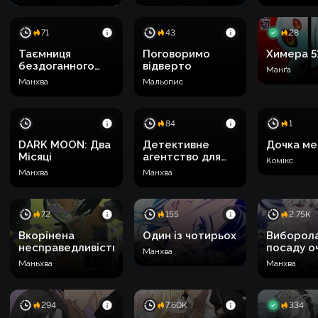
у вебтуні
71
43
28
Таємниця
Поговоримо
Химера 5
бездоганного
відверто
Манґа
сонбе
Манхва
Мальопис
84
1
DARK MOON: Два
Детективне
Дочка ме
Місяці
агентство для
Комікс
головних героїв,
Манхва
Манхва
що жалкують,
відтепер
відкрите!
72
155
2.75K
Вкорінена
Один із чотирьох
Виборол
несправедливість
посаду оч
Манхва
пропащо
Маньхва
Манхва
вʼязниці
294
7.60K
334