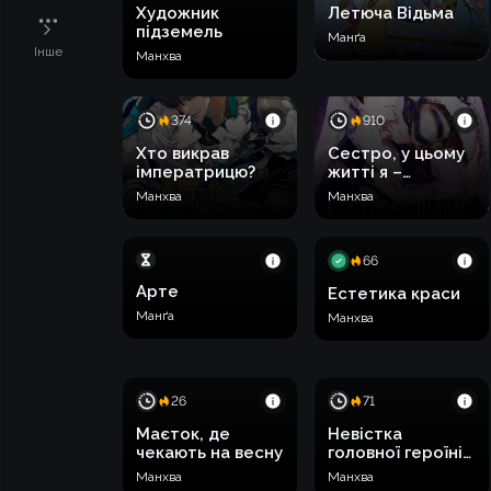
Художник
Летюча Відьма
підземель
Манґа
Інше
Манхва
374
910
Хто викрав
Сестро, у цьому
імператрицю?
житті я –
королева
Манхва
Манхва
66
Арте
Естетика краси
Манґа
Манхва
26
71
Маєток, де
Невістка
чекають на весну
головної героїні
з історії
Манхва
Манхва
виховання