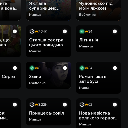
ить
Я стала
Чудовисько під
 а вона
суперницею
моїм ліжком
головних героїв
Манхва
Вебкомікс
7.04K
34
, що
Старша сестра
Літня ніч
ала
цього покидька
Маньхва
Манхва
8
34
 Серім
Зміни
Романтика в
автобусі
Мальопис
Манґа
3.22K
62
ра:
Принцеса-сокіл
Нова невістка
ими
великого герцога
Манхва
до
трохи норовлива
Манхва
змін