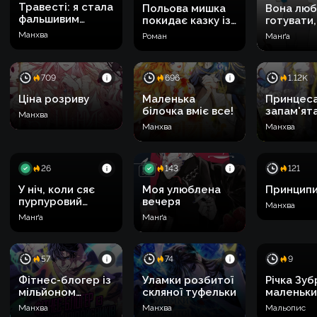
Травесті: я стала
Польова мишка
Вона люб
фальшивим
покидає казку із
готувати,
принцом
Попелюшкою
- їсти
Манхва
Роман
Манґа
709
696
1.12K
Ціна розриву
Маленька
Принцеса
білочка вміє все!
запам'ят
Манхва
зрадника
Манхва
Манхва
26
143
121
У ніч, коли сяє
Моя улюблена
Принципи
пурпуровий
вечеря
Манхва
місяць
Манґа
Манґа
57
74
9
Фітнес-блогер із
Уламки розбитої
Річка Зуб
мільйоном
скляної туфельки
маленьк
підписників у
кроками 
Манхва
Манхва
Мальопис
реалі, нуль сили
великих 