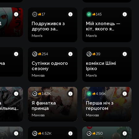
17
145
1
Подружився з
Мій хлопець —
другою за
кіт, якого я
популярністю
прихистив
Манґа
Манґа
дівчиною в класі
254
39
ча
Сутінки одного
комікси Шімі
сезону
Іріко
Манхва
Манґа
1.42K
4.96K
а
Я фанатка
Перша ніч з
ільниці
принца
герцогом
ї
Манхва
Манхва
4.52K
250