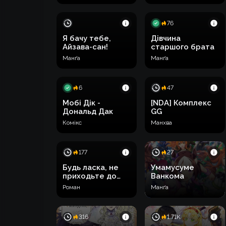
76
Я бачу тебе,
Дівчина
Айзава-сан!
старшого брата
Манґа
Манґа
6
47
Мобі Дік -
[NDA] Комплекс
Дональд Дак
GG
Комікс
Манхва
177
27
Будь ласка, не
Умамусуме
приходьте до
Ванкома
канцелярської
Роман
Манґа
крамнички
лиходійки!
316
1.71K