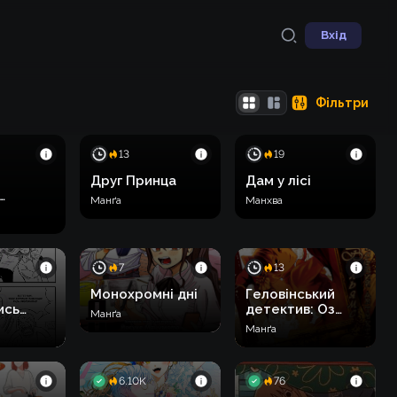
Вхід
Фільтри
13
19
Друг Принца
Дам у лісі
Манґа
Манхва
 Театр
й
7
13
Монохромні дні
Геловінський
ись
детектив: Оз
Манґа
анджі)
Вільямс
Манґа
6.10K
76