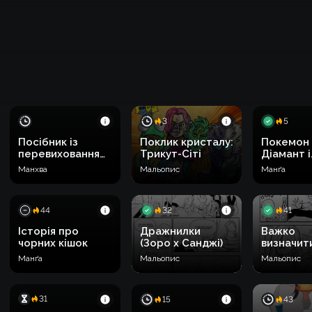
3
5
Посібник із
Поклик кристалу:
Покемон
перевиховання
Трикут-Сіті
Діамант і
шляхетної
Перлина:
Манхва
Мальопис
Манґа
панянки
4 панеле
44
32
41
Історія про
Дражнилки
Важко
чорних кішок
(Зоро х Санджі)
визначит
(Зоро х С
Манґа
Мальопис
Мальопис
31
15
43