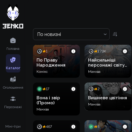
По новизні
Головна
1
1.73K
По Праву
Найсильніші
Народження
персонажі світу
Каталог
одержимі мною
Комікс
Манхва
Оголошення
17
2
Вона і звір
Вишневе цвітіння
(Промо)
Манхва
Персонажі
Манхва
Міні-Ігри
467
5