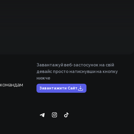
Завантажуй веб-застосунок на свій
девайс просто натиснувши на кнопку
нижче
 командам
Завантажити Сайт