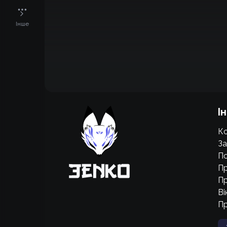
Інше
Підтримати проєкт для розвитку
І
крутих нововведень
Ко
Підтримати проєкт
За
По
Пр
Пр
Ві
П