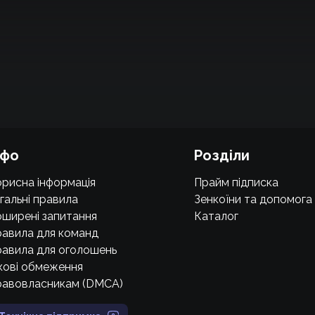
нфо
Розділи
рисна інформація
Прайм підписка
гальні правила
Зенкоїни та допомога
ширені запитання
Каталог
авила для команд
авила для оголошень
кові обмеження
равовласникам (DMCA)