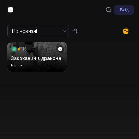
Вхід
По новизні
115
Закоханий в дракона
Манґа