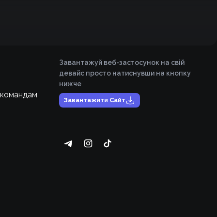
Завантажуй веб-застосунок на свій
девайс просто натиснувши на кнопку
нижче
 командам
Завантажити Сайт