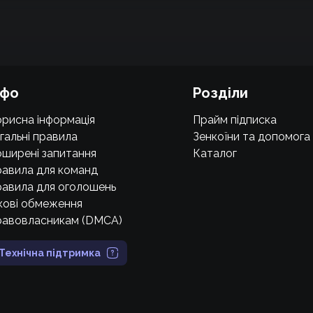
нфо
Розділи
рисна інформація
Прайм підписка
гальні правила
Зенкоїни та допомога
ширені запитання
Каталог
авила для команд
авила для оголошень
кові обмеження
равовласникам (DMCA)
Технічна підтримка