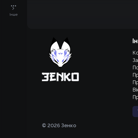
Інше
Підтримати проєкт для розвитку
І
крутих нововведень
Ко
Підтримати проєкт
За
По
Пр
Пр
Ві
П
©
2026
Зенко