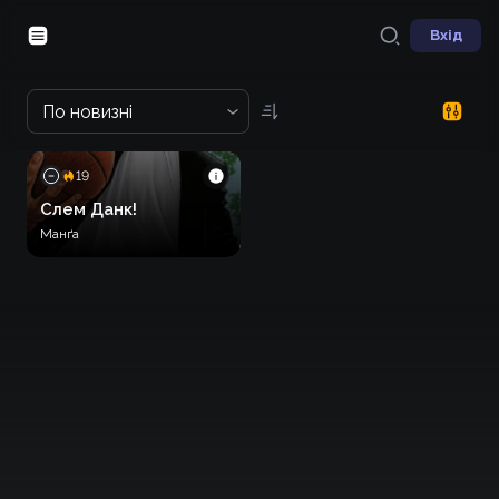
Вхід
По новизні
19
Слем Данк!
Манґа