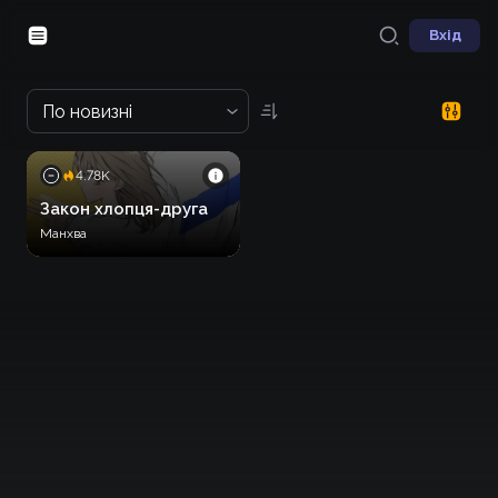
Вхід
По новизні
4.78K
Закон хлопця-друга
Манхва