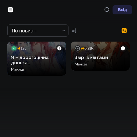
Вхід
По новизні
125
6.21K
Я – дорогоцінна
Звір із квітами
донька
Манхва
найвеличнішого
Манхва
лиходія у
фантастичному світі
[ПРОМО]