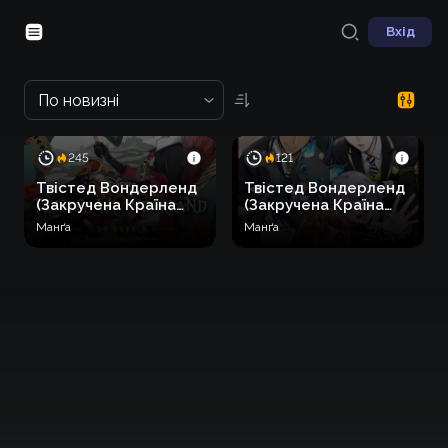
Вхід
По новизні
245
121
Твістед Вондерленд
Твістед Вондерленд
(Закручена Країна
(Закручена Країна
Див)
Див)
Манґа
Манґа