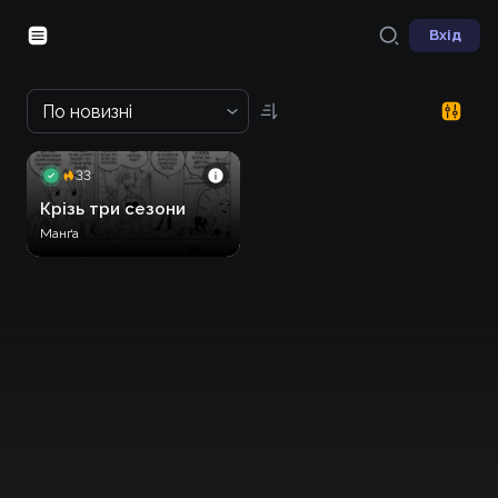
Вхід
По новизні
33
Крізь три сезони
Манґа