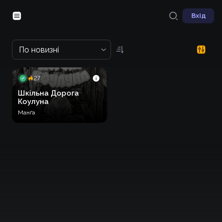
Вхід
По новизні
27
Шкільна Дорога
Коулуна
Манґа