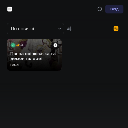
Вхід
По новизні
94
Панна оцінювачка та
демон галереї
Роман