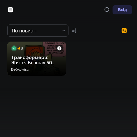
Вхід
По новизні
8
Трансформери:
Життя Бі після 50
підрівня
Вебкомікс