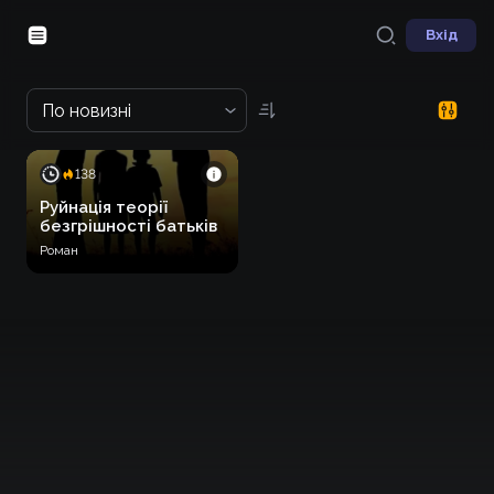
Вхід
По новизні
138
Руйнація теорії
безгрішності батьків
Роман