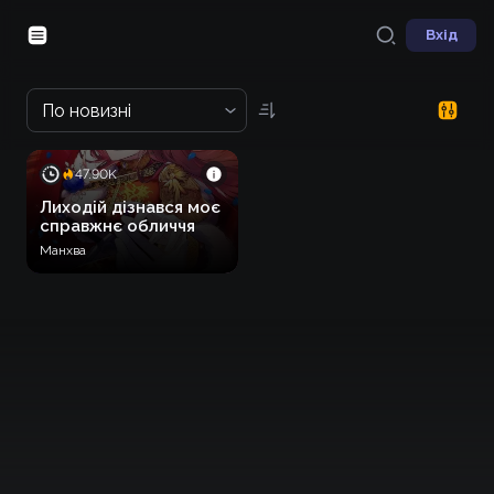
Вхід
По новизні
47.90K
Лиходій дізнався моє
справжнє обличчя
Манхва