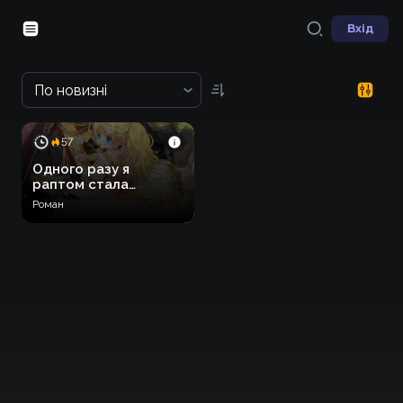
Вхід
По новизні
57
Одного разу я
раптом стала
принцесою
Роман