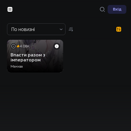
Вхід
По новизні
4.08K
Впасти разом з
імператором
Манхва