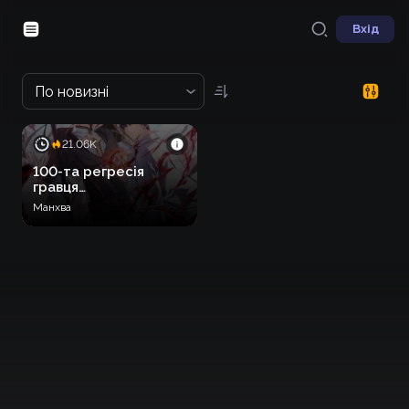
Вхід
По новизні
21.06K
100-та регресія
гравця
максимального рівня
Манхва