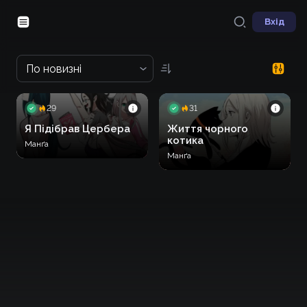
Вхід
По новизні
29
31
Я Підібрав Цербера
Життя чорного
котика
Манґа
Манґа