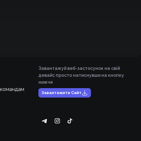
Завантажуй веб-застосунок на свій
девайс просто натиснувши на кнопку
нижче
 командам
Завантажити Сайт