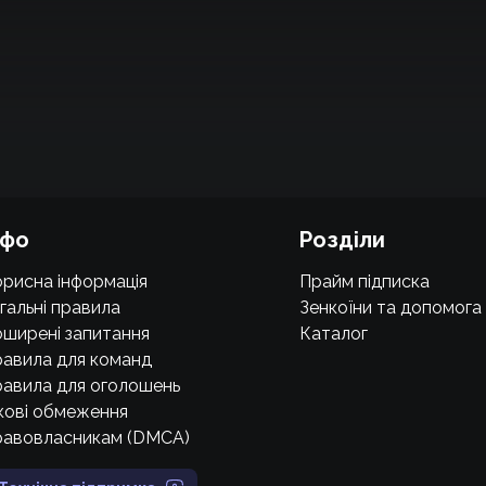
нфо
Розділи
рисна інформація
Прайм підписка
гальні правила
Зенкоїни та допомога
ширені запитання
Каталог
авила для команд
авила для оголошень
кові обмеження
равовласникам (DMCA)