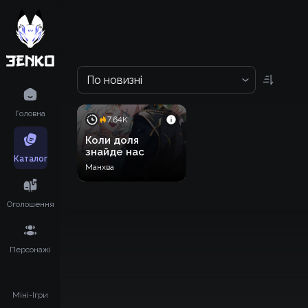
По новизні
Головна
7.64K
Коли доля
знайде нас
Каталог
Манхва
Оголошення
Персонажі
Міні-Ігри