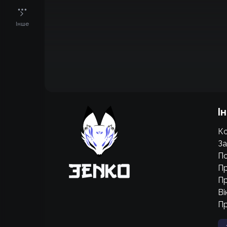
Інше
Підтримати проєкт для розвитку
І
крутих нововведень
Ко
Підтримати проєкт
За
По
Пр
Пр
Ві
П