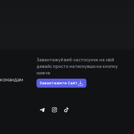
Завантажуй веб-застосунок на свій
девайс просто натиснувши на кнопку
нижче
 командам
Завантажити Сайт