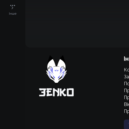
Інше
Підтримати проєкт для розвитку
І
крутих нововведень
Ко
Підтримати проєкт
За
По
Пр
Пр
Ві
П