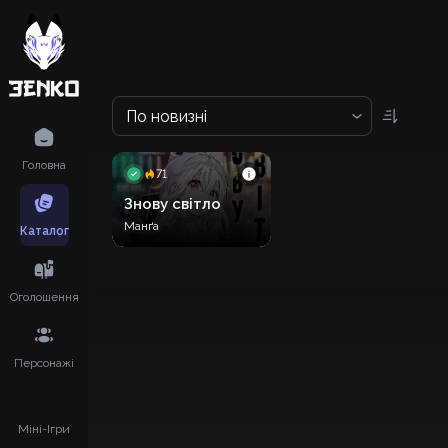
По новизні
Головна
71
Знову світло
Манґа
Каталог
Оголошення
Персонажі
Міні-Ігри