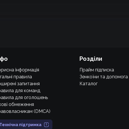
нфо
Розділи
рисна інформація
Прайм підписка
гальні правила
Зенкоїни та допомога
ширені запитання
Каталог
авила для команд
авила для оголошень
кові обмеження
равовласникам (DMCA)
Технічна підтримка