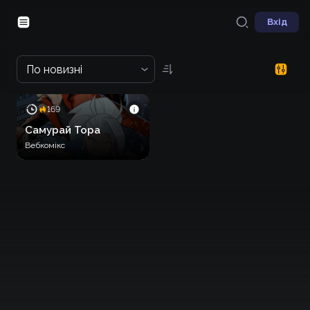
Вхід
По новизні
169
Самурай Тора
Вебкомікс