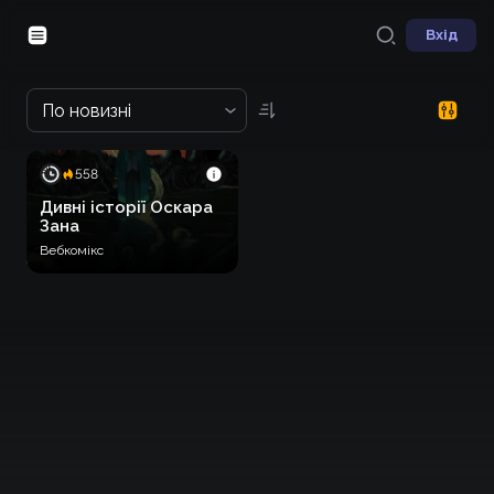
Вхід
По новизні
558
Дивні історії Оскара
Зана
Вебкомікс