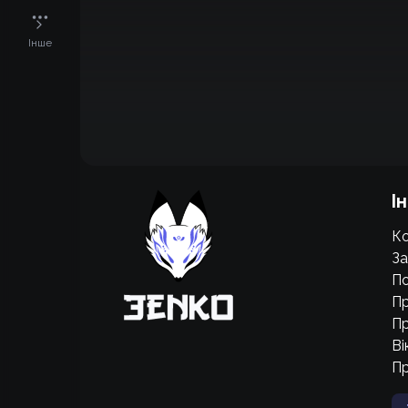
Інше
Підтримати проєкт для розвитку
І
крутих нововведень
Ко
Підтримати проєкт
За
По
Пр
Пр
Ві
П