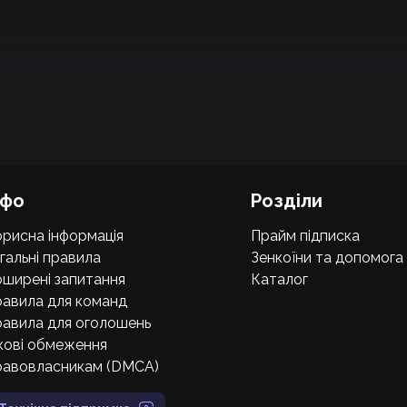
нфо
Розділи
рисна інформація
Прайм підписка
гальні правила
Зенкоїни та допомога
ширені запитання
Каталог
авила для команд
авила для оголошень
кові обмеження
равовласникам (DMCA)