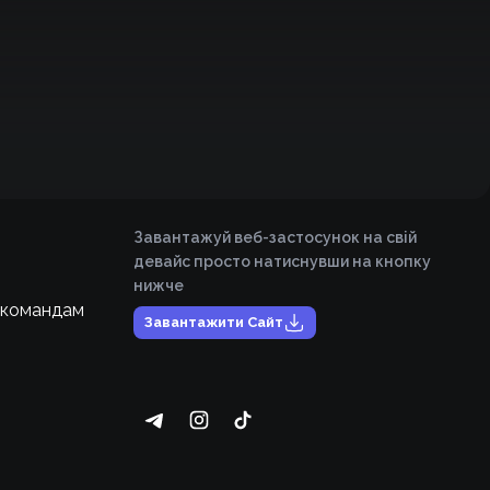
Завантажуй веб-застосунок на свій
девайс просто натиснувши на кнопку
нижче
 командам
Завантажити Сайт