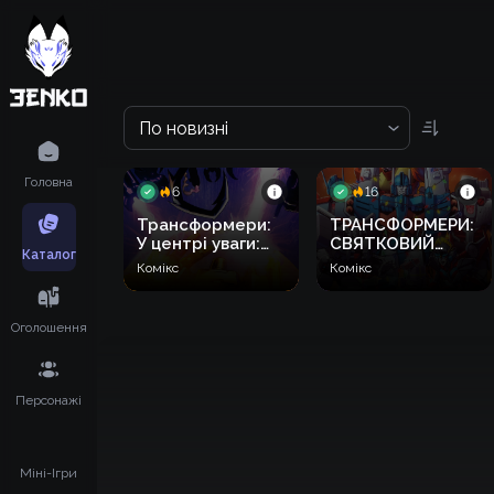
По новизні
Головна
6
16
Трансформери:
ТРАНСФОРМЕРИ:
У центрі уваги:
СВЯТКОВИЙ
Каталог
Трейлкаттер
ВИПУСК
Комікс
Комікс
Оголошення
Персонажі
Міні-Ігри