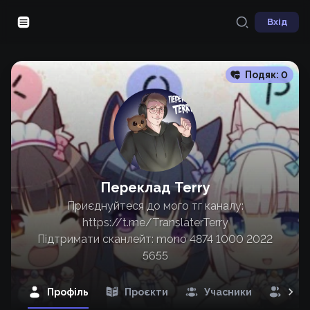
Вхід
Подяк:
0
Переклад Terry
Приєднуйтеся до мого тг каналу:
https://t.me/TranslaterTerry
Підтримати сканлейт: mono 4874 1000 2022
5655
Профіль
Проєкти
Учасники
Під