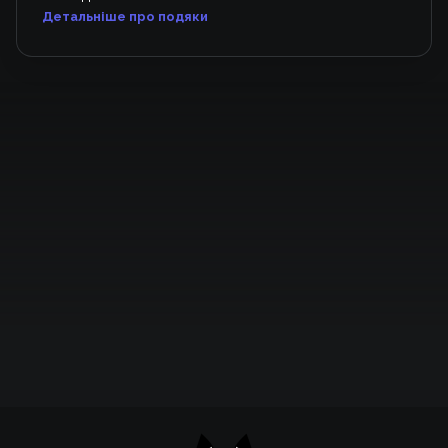
Детальніше про подяки
Підтримати проєкт для розвитку
крутих нововведень