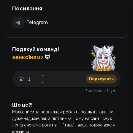
Посилання
Telegram
Подякуй команді
зенкоїнами
🦊
Подякувати
1 зенкоїн = 1 грн
Що це?!
Мальописи та переклади роблять реальні люди і їх
дуже надихає ваша підтримка! Тому на сайті існує
легка система донатів — *тиць* і ваша подяка вже у
команди.