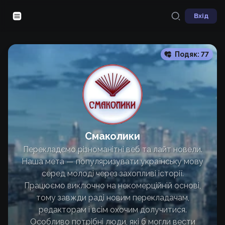
Вхід
Подяк:
77
Смаколики
Перекладємо різноманітні веб та лайт новели.
Наша мета — популяризувати українську мову
серед молоді через захопливі історії.
Працюємо виключно на некомерційній основі,
тому завжди раді новим перекладачам,
редакторам і всім охочим долучитися.
Особливо потрібні люди, які б могли вести