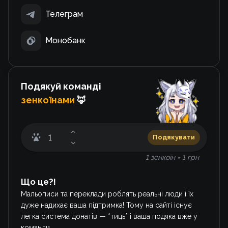
Телеграм
Монобанк
Подякуй команді
зенкоїнами
🦊
Подякувати
1 зенкоїн = 1 грн
Що це?!
Мальописи та переклади роблять реальні люди і їх
дуже надихає ваша підтримка! Тому на сайті існує
легка система донатів — *тиць* і ваша подяка вже у
команди.