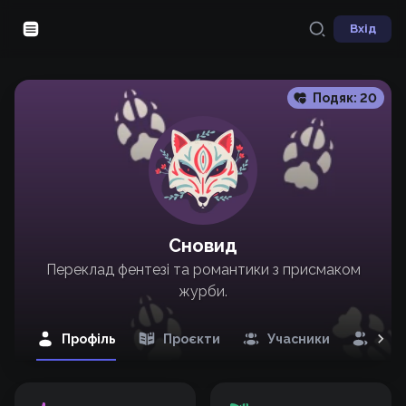
Вхід
Подяк:
20
Сновид
Переклад фентезі та романтики з присмаком
журби.
Профіль
Проєкти
Учасники
Під