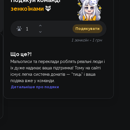
Подякуй команді
зенкоїнами
🦊
Подякувати
1 зенкоїн = 1 грн
Що це?!
Мальописи та переклади роблять реальні люди і
їх дуже надихає ваша підтримка! Тому на сайті
існує легка система донатів — *тиць* і ваша
подяка вже у команди.
Детальніше про подяки