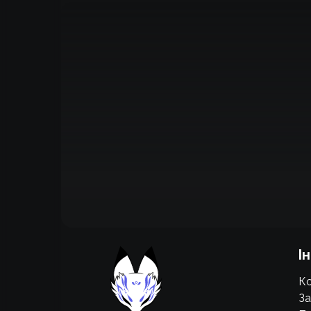
Підтримати проєкт для розвитку
І
крутих нововведень
Ко
Підтримати проєкт
За