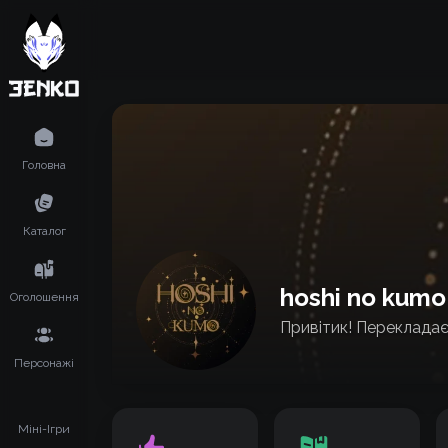
Головна
Каталог
hoshi no kumo
Оголошення
Привітик! Перекладаєм
Персонажі
Міні-Ігри