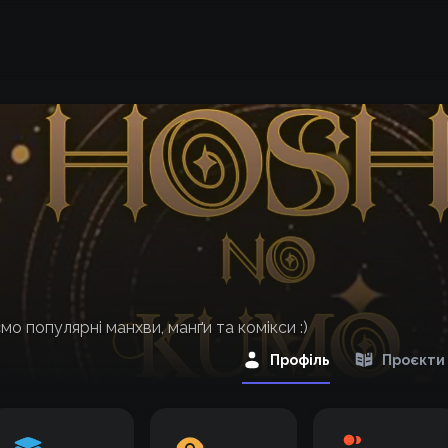
о популярні манхви, манґи та комікси :)
Профіль
Проєкти