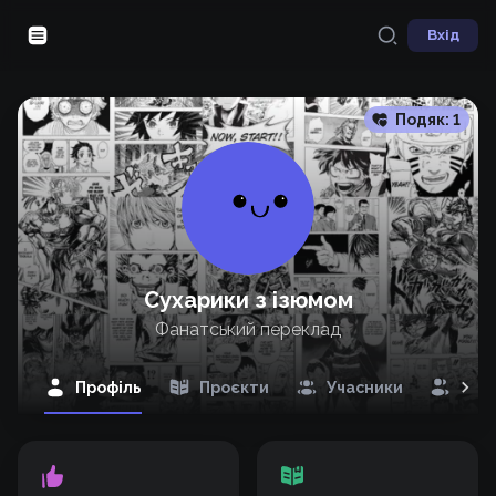
Вхід
Подяк:
1
Сухарики з ізюмом
Фанатський переклад
Профіль
Проєкти
Учасники
Під