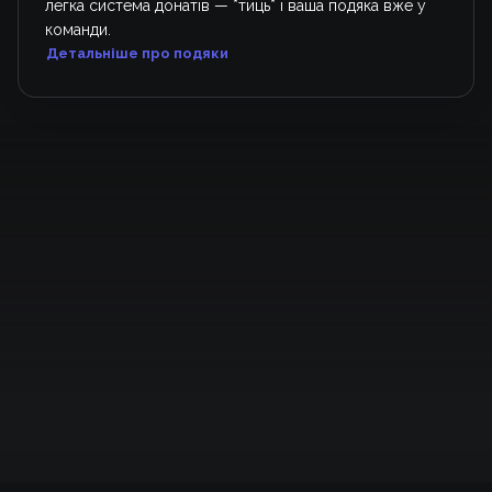
легка система донатів — *тиць* і ваша подяка вже у
команди.
Детальніше про подяки