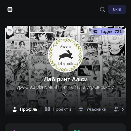
Вхід
Подяк:
721
Лабіринт Аліси
Переклад різноманітних тайтлів українською✨
🤍
Профіль
Проєкти
Учасники
Під