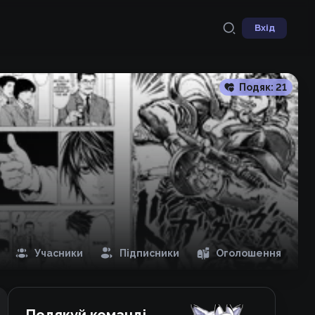
Вхід
Подяк:
21
Учасники
Підписники
Оголошення