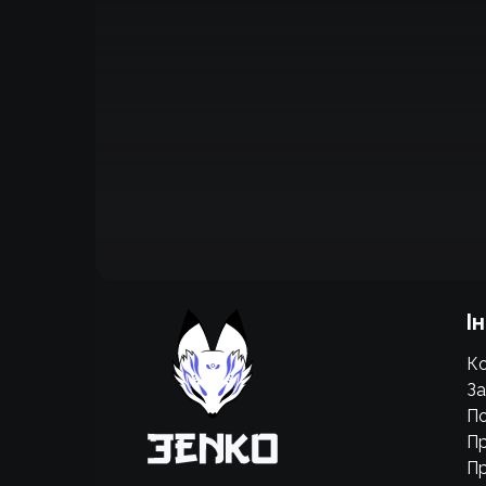
Підтримати проєкт для розвитку
І
крутих нововведень
Ко
Підтримати проєкт
За
По
Пр
Пр