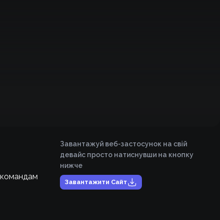
Завантажуй веб-застосунок на свій
девайс просто натиснувши на кнопку
нижче
 командам
Завантажити Сайт