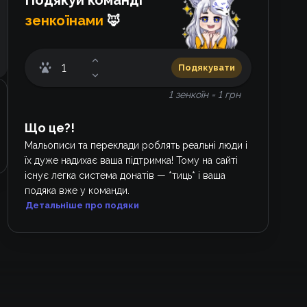
Подякуй команді
зенкоїнами
🦊
Подякувати
1 зенкоїн = 1 грн
Що це?!
Мальописи та переклади роблять реальні люди і
їх дуже надихає ваша підтримка! Тому на сайті
існує легка система донатів — *тиць* і ваша
подяка вже у команди.
Детальніше про подяки