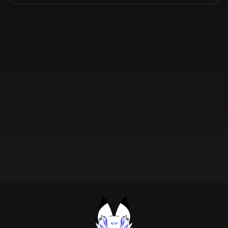
Підтримати проєкт для розвитку
крутих нововведень
Підтримати проєкт