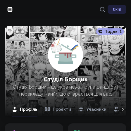
Вхід
Подяк:
1
Студія Борщик
Студія Борщик – це українська група фандабу і
перекладу манґи, що старається для вас.
Профіль
Проєкти
Учасники
Під