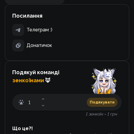
Посилання
Телеграм :)
Донатичок
Подякуй команді
зенкоїнами
🦊
Подякувати
1 зенкоїн = 1 грн
Що це?!