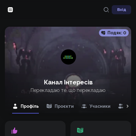
Вхід
Подяк:
0
Канал Інтересів
Перекладаю те, що перекладаю
Профіль
Проєкти
Учасники
Під