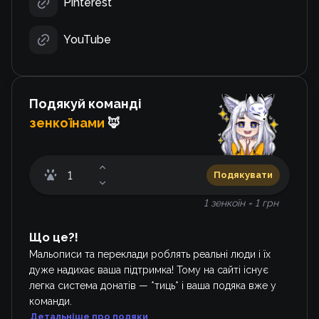
Pinterest
YouTube
Подякуй команді
зенкоїнами
🦊
Подякувати
1 зенкоїн = 1 грн
Що це?!
Мальописи та переклади роблять реальні люди і їх
дуже надихає ваша підтримка! Тому на сайті існує
легка система донатів — *тиць* і ваша подяка вже у
команди.
Детальніше про подяки