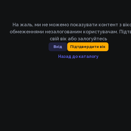
На жаль, ми не можемо показувати контент з ві
обмеженнями незалогованим користувачам. Підт
свій вік або залогуйтесь
Вхід
Підтдвердити вік
Назад до каталогу