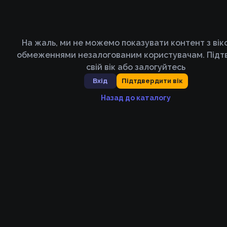
На жаль, ми не можемо показувати контент з ві
обмеженнями незалогованим користувачам. Підт
свій вік або залогуйтесь
Вхід
Підтдвердити вік
Назад до каталогу