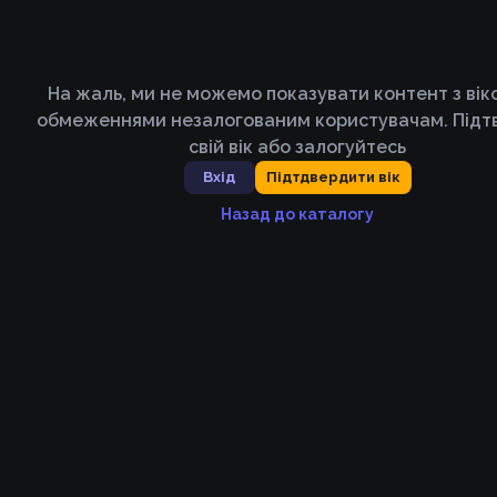
На жаль, ми не можемо показувати контент з ві
обмеженнями незалогованим користувачам. Підт
свій вік або залогуйтесь
Вхід
Підтдвердити вік
Назад до каталогу