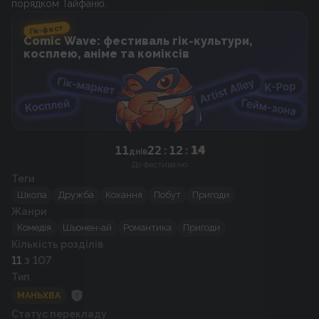
порядком Тайфаню.
Гік-фест
Comic Wave: фестиваль гік-культури,
косплею, аніме та коміксів
11
22
:
12
:
14
днів
До фестивалю
Теги
Школа
Дружба
Кохання
Побут
Пригоди
Жанри
Комедія
Шьонен-ай
Романтика
Пригоди
Кількість розділів
11
з 107
Тип
МАНЬХВА
Статус перекладу