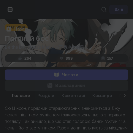
Вхід
МАНЬХВА
Назад
Поганий бос
Be the Bad Boss's Man
/
当不良老大的男人
264
899
157
Читати
В закладинки
Головне
Розділи
Коментарі
Команда
Персо
Сю Цінсон, порядний старшокласник, знайомиться з Джу
Ченєм, підлітком-хуліганом і закохується в нього з першого
погляду. Так вийшло, що Сю став головою банди "Актинія", а
Чень – його заступником. Разом вони пильнують за місцевим