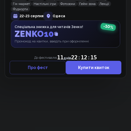
Гік-маркет
Настільні ігри
Фотозони
Гейм-зона
Лекції
Манхва
Фудкорти
22-23 серпня
Одеса
-
10
%
Спеціальна знижка для читачів Зенко!
Домогосподарка першого рівня.
ZENKO10
Вебкомікс
Промокод на квитки, введіть при оформленні
11
22
:
12
:
15
До фестивалю
днів
Про фест
Купити квиток