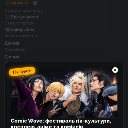
ВЕБКОМІКС
Статус перекладу
Призупинено
Статус тайтлу
Завершено
Автор оригіналу
Джемін
Художник
Джемін
Рік випуску
2022
Гік-фест
Схожі тайтли
Однокласниця що сидить біля мене,
дивиться на мене хтивими очима
Манґа
Comic Wave: фестиваль гік-культури,
косплею, аніме та коміксів