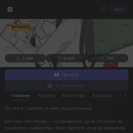
Вхід
ВЕБКОМІКС
Назад
У-ля-ля
Oh la la
/
쎄 쎄 쎄
2.90K
6.43K
270
Читати
В закладинки
Головне
Розділи
Коментарі
Команда
Персо
[Ах, яке ж грайливе та миле перше кохання]
Юн Гоюн і Кім Мінхан — зустрічаються. Це не стосунки, які
почалися із знайомства і вони, здається, не дуже цікавились