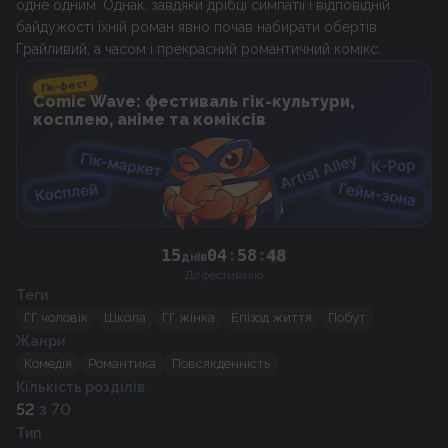
одне одним. Однак, завдяки дрібці симпатії і відповідній
байдужості їхній роман явно почав набирати обертів.
Грайливий, а часом і прекрасний романтичний комікс.
Гік-фест
Comic Wave: фестиваль гік-культури,
косплею, аніме та коміксів
15
04
:
58
:
48
днів
До фестивалю
Теги
ГГ чоловік
Школа
ГГ жінка
Епізод життя
Побут
Жанри
Комедія
Романтика
Повсякденність
Кількість розділів
52
з 70
Тип