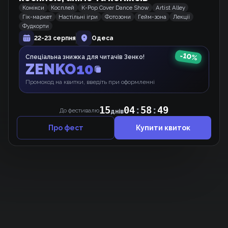
Комікси
Косплей
K-Pop Cover Dance Show
Artist Alley
Гік-маркет
Настільні ігри
Фотозони
Гейм-зона
Лекції
Домогосподарка першого рівня.
Фудкорти
Вебкомікс
22-23 серпня
Одеса
-
10
%
Спеціальна знижка для читачів Зенко!
ZENKO10
Закохані мимоволі
Манхва
Промокод на квитки, введіть при оформленні
15
04
:
58
:
49
До фестивалю
днів
Про фест
Купити квиток