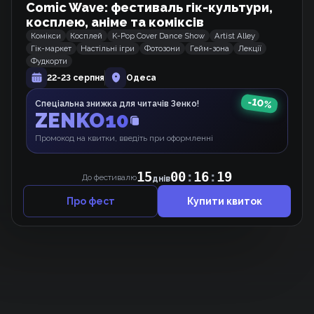
Comic Wave: фестиваль гік-культури,
Професор Академії під прикриттям
Манхва
косплею, аніме та коміксів
Комікси
Косплей
K-Pop Cover Dance Show
Artist Alley
Гік-маркет
Настільні ігри
Фотозони
Гейм-зона
Лекції
Фудкорти
Терпіння, Моя Леді!
22-23 серпня
Одеса
Манхва
-
10
%
Спеціальна знижка для читачів Зенко!
ZENKO10
Промокод на квитки, введіть при оформленні
Домогосподарка першого рівня.
Вебкомікс
15
00
:
16
:
19
До фестивалю
днів
Про фест
Купити квиток