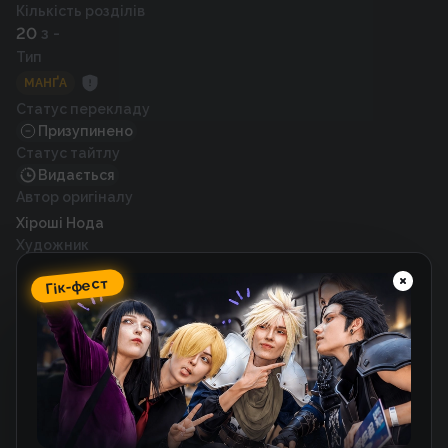
Кількість розділів
20
з -
Тип
МАНҐА
Статус перекладу
Призупинено
Статус тайтлу
Видається
Автор оригіналу
Хіроші Нода
Художник
Такахіро Вакамацу
Гік-фест
Рік випуску
2019
Схожі тайтли