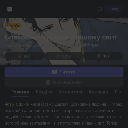
Вхід
МАНҐА
Назад
Бракована людина в іншому світі
No Longer Human…In Another World
/
異世界失格
617
1.71K
327
Читати
В закладинки
Головне
Розділи
Коментарі
Команда
Персо
Як і у відомій книзі Осаму Дадзая "Бракована людина" / "Крах
людини", головний герой цієї історії намагається вчинити
подвійне самогубство зі своєю коханою... але замість цього
його збиває вантажівка і він потрапляє в інший світ. Тепер