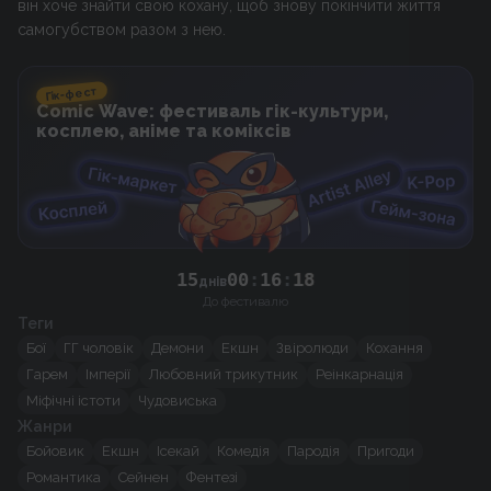
він хоче знайти свою кохану, щоб знову покінчити життя
самогубством разом з нею.
Гік-фест
Comic Wave: фестиваль гік-культури,
косплею, аніме та коміксів
15
00
:
16
:
18
днів
До фестивалю
Теги
Бої
ГГ чоловік
Демони
Екшн
Звіролюди
Кохання
Гарем
Імперії
Любовний трикутник
Реінкарнація
Міфічні істоти
Чудовиська
Жанри
Бойовик
Екшн
Ісекай
Комедія
Пародія
Пригоди
Романтика
Сейнен
Фентезі