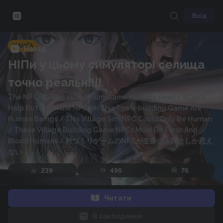
Вхід
МАНҐА
Назад
НІПи у цьому симуляторі селища
точно реальні!!!
The NPCs in This Village Sim Game Must Be Real! / I Can't
Help But Think the NPCs in This Town-building Game Are
Human Beings / This Village Sim NPC Could Only Be Human
/ These Village Building Game NPCs Must Be Flesh And
Blood Humans
/
村づくりゲームのNPCが生身の人間としか思え
ない
239
496
76
Читати
В закладинки