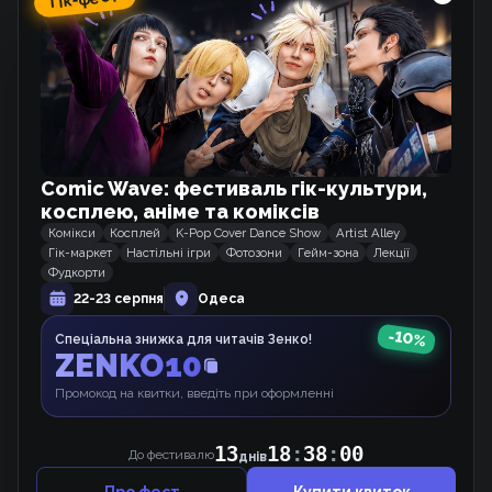
Перекладається
Статус тайтлу
Завершено
Автор оригіналу
Hirukuma
Художник
Morita Kazuhiko
Рік випуску
Comic Wave: фестиваль гік-культури,
2019
косплею, аніме та коміксів
Комікси
Косплей
K-Pop Cover Dance Show
Artist Alley
Гік-маркет
Настільні ігри
Фотозони
Гейм-зона
Лекції
Фудкорти
22-23 серпня
Одеса
Схожі тайтли
-
10
%
Спеціальна знижка для читачів Зенко!
ZENKO10
Дурнощі Тваринок
Вебкомікс
Промокод на квитки, введіть при оформленні
13
18
:
38
:
00
До фестивалю
днів
Терпіння, Моя Леді!
Про фест
Купити квиток
Манхва