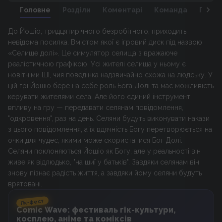
Головне
Розділи
Коментарі
Команда
Персо
До Йошіо, тридцятирічного безробітного, приходить
невідома посилка. Вмістом якої є ігровий диск під назвою
«Селище долі». Це симулятор селища з вражаюче
реалістичною графікою. Усі жителі селища у ньому є
новітніми ШІ, чия поведінка надзвичайно схожа на людську. У
цій грі Йошіо бере на себе роль Бога Долі та має можливість
керувати жителями села. Але його єдиний інструмент
впливу на гру — передавати селянам повідомлення,
"одкровення", раз на день. Селяни будуть виконувати накази
з цього повідомлення, а їх вдячність Богу перетворюється на
очки для чудес, якими може скористатися Бог Долі.
Селяни поклоняються Йошіо як Богу, але у реальності він
живе як відлюдько, "на шиї у батьків". Завдяки селянам він
знову пізнає радість життя, а завдяки йому селяни будуть
врятовані.
Гік-фест
Comic Wave: фестиваль гік-культури,
косплею, аніме та коміксів