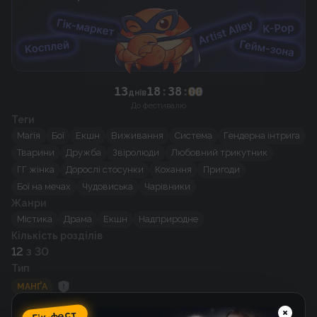
13
18
:
38
:
00
днів
До фестивалю
Теги
Магія
Бої
Екшн
Виживання
Система
Гендерна інтрига
Тварини
Дружба
Звіролюди
Любовний трикутник
ГГ жінка
Дорослі стосунки
Кохання
Пригоди
Бої на мечах
Чудовиська
Чарівники
Жанри
Містика
Драма
Екшн
Надприродне
Кількість розділів
12
з 30
Тип
МАНҐА
Статус перекладу
Гік-фест