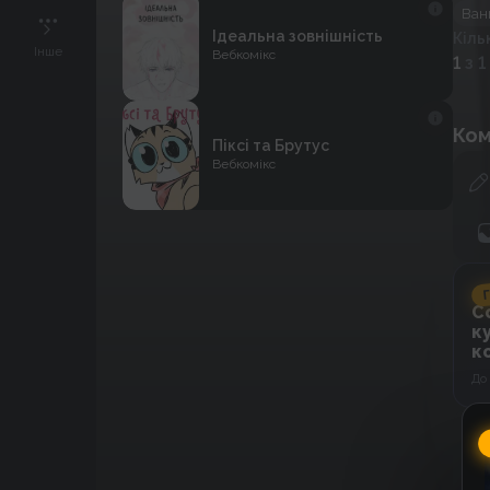
Ван
Ідеальна зовнішність
Кіль
Інше
Вебкомікс
1
з 1
Ком
Піксі та Брутус
Вебкомікс
Г
C
к
к
До