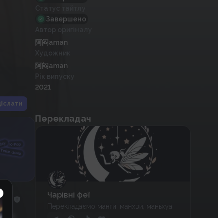
Статус тайтлу
Завершено
Автор оригіналу
阿闷aman
Художник
阿闷aman
Рік випуску
2021
іслати
Перекладач
Чарівні феї
Перекладаємо манги, манхви, маньхуа
нших,