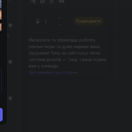
Подякувати
е так
Мальописи та переклади роблять
реальні люди і їх дуже надихає ваша
підтримка! Тому на сайті існує легка
система донатів — *тиць* і ваша подяка
вже у команди.
Детальніше про подяки