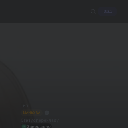
Вхід
Тип
МАНЬХВА
Статус перекладу
Завершено