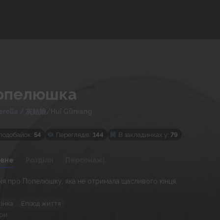
опелюшка
erella
/
灰姑娘/Huī Gūniáng
подобайок:
54
Переглядів:
144
В закладинках у:
79
овне
Розділи
Персонажі
рія про Попелюшку, яка не отримала щасливого кінця.
жінка
Епізод життя
ри