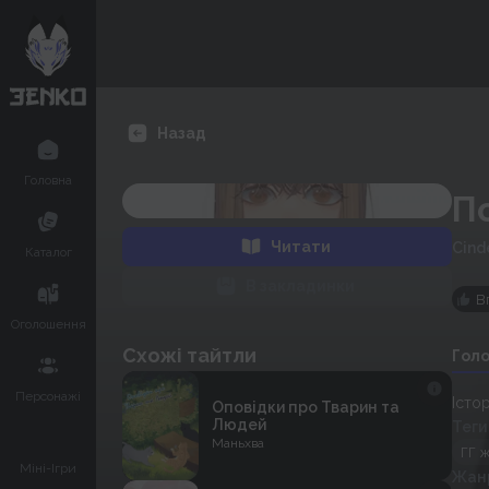
Назад
Головна
П
Читати
Cind
Каталог
В закладинки
В
Оголошення
Схожі тайтли
Гол
Персонажі
Істо
Оповідки про Тварин та
Людей
Теги
Маньхва
ГГ 
Міні-Ігри
Жан