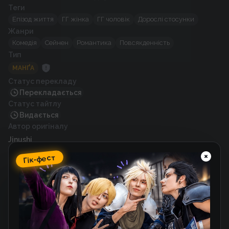
Теги
Епізод життя
ГГ жінка
ГГ чоловік
Дорослі стосунки
Жанри
Комедія
Сейнен
Романтика
Повсякденність
Тип
МАНҐА
Статус перекладу
Перекладається
Статус тайтлу
Видається
Автор оригіналу
Jinushi
Художник
Гік-фест
Jinushi
Рік випуску
2022