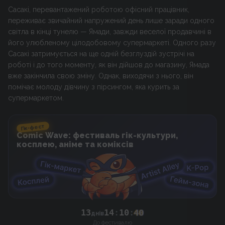
Сасакі, перевантажений роботою офісний працівник,
переживає звичайний напружений день лише заради одного
світла в кінці тунелю — Ямади, завжди веселої продавчині в
його улюбленому цілодобовому супермаркеті. Одного разу
Сасакі затримується на ще одній безглуздій зустрічі на
роботі і до того моменту, як він дійшов до магазину, Ямада
вже закінчила свою зміну. Однак, виходячи з нього, він
помічає молоду дівчину з пірсингом, яка курить за
супермаркетом.
Гік-фест
Comic Wave: фестиваль гік-культури,
косплею, аніме та коміксів
13
14
:
10
:
40
днів
До фестивалю