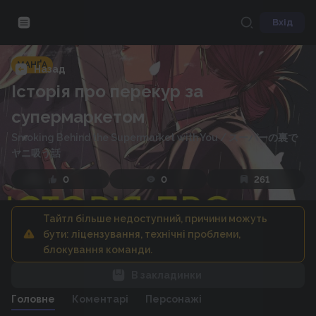
Вхід
МАНҐА
Назад
Історія про перекур за
супермаркетом
Smoking Behind the Supermarket with You
/
スーパーの裏で
ヤニ吸う話
0
0
261
Тайтл більше недоступний, причини можуть
бути: ліцензування, технічні проблеми,
блокування команди.
В закладинки
Головне
Коментарі
Персонажі