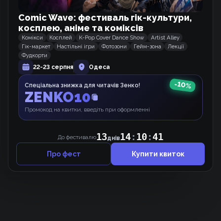
Схожі тайтли
Comic Wave: фестиваль гік-культури,
косплею, аніме та коміксів
Сьогодні знову на балконі
Комікси
Косплей
K-Pop Cover Dance Show
Artist Alley
Манґа
Гік-маркет
Настільні ігри
Фотозони
Гейм-зона
Лекції
Фудкорти
22-23 серпня
Одеса
Домогосподарка першого рівня.
-
10
%
Спеціальна знижка для читачів Зенко!
Вебкомікс
ZENKO10
Промокод на квитки, введіть при оформленні
У-ля-ля
13
14
:
10
:
41
Вебкомікс
До фестивалю
днів
Про фест
Купити квиток