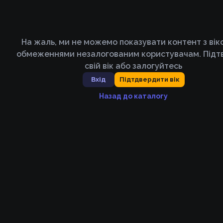
На жаль, ми не можемо показувати контент з ві
обмеженнями незалогованим користувачам. Підт
свій вік або залогуйтесь
Вхід
Підтдвердити вік
Назад до каталогу