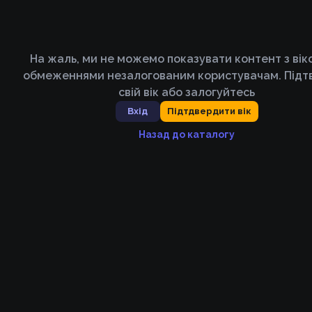
На жаль, ми не можемо показувати контент з ві
обмеженнями незалогованим користувачам. Підт
свій вік або залогуйтесь
Вхід
Підтдвердити вік
Назад до каталогу