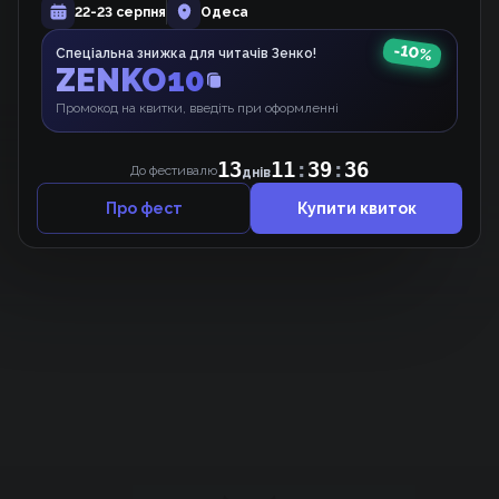
Не така вже й другорядна героїня
22-23 серпня
Одеса
Манхва
-
10
%
Спеціальна знижка для читачів Зенко!
ZENKO10
Промокод на квитки, введіть при оформленні
13
11
:
39
:
36
До фестивалю
днів
Про фест
Купити квиток
Підтримати проєкт для розвитку