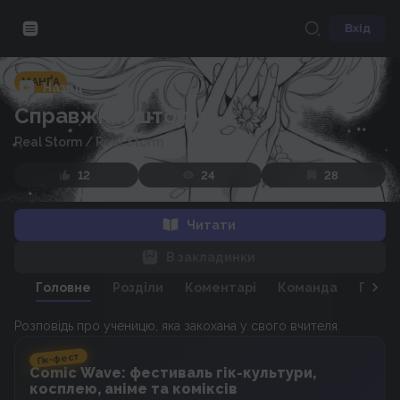
Вхід
МАНҐА
Назад
Справжній шторм
Real Storm
/
Real Storm
12
24
28
Читати
В закладинки
Головне
Розділи
Коментарі
Команда
Персо
Розповідь про ученицю, яка закохана у свого вчителя.
Гік-фест
Comic Wave: фестиваль гік-культури,
косплею, аніме та коміксів