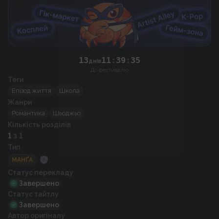
13
11
:
39
:
35
днів
До фестивалю
Теги
Епізод життя
Школа
Жанри
Романтика
Шьоджьо
Кількість розділів
1
з 1
Тип
МАНҐА
Статус перекладу
Завершено
Статус тайтлу
Завершено
Автор оригіналу