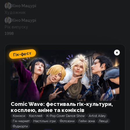
Хіно Мацурі
Художник
Хіно Мацурі
Рік випуску
1998
Гік-фест
Схожі тайтли
Таємне кохання
Маньхва
Comic Wave: фестиваль гік-культури,
Операція: Справжнє Кохання
Манхва
косплею, аніме та коміксів
Комікси
Косплей
K-Pop Cover Dance Show
Artist Alley
Гік-маркет
Настільні ігри
Фотозони
Гейм-зона
Лекції
Фудкорти