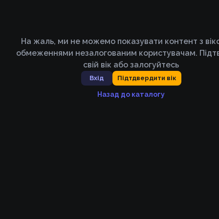
На жаль, ми не можемо показувати контент з ві
обмеженнями незалогованим користувачам. Підт
свій вік або залогуйтесь
Вхід
Підтдвердити вік
Назад до каталогу