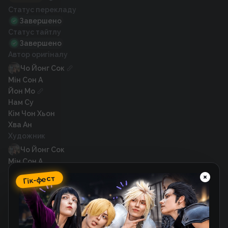
Статус перекладу
Завершено
Статус тайтлу
Завершено
Автор оригіналу
Чо Йонг Сок
Мін Сон А
Йон Мо
Нам Су
Кім Чон Хьон
Хва Ан
Художник
Чо Йонг Сок
Мін Сон А
Йон Мо
Гік-фест
Нам Су
Кім Чон Хьон
Хва Ан
Рік випуску