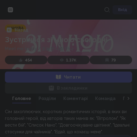
Вхід
МАНХВА
Назад
Зустрінься зі мною сьогодні
Meet me today
/
오늘은 나랑 만나
454
1.37K
79
Читати
В закладинки
Головне
Розділи
Коментарі
Команда
Персо
Сім захоплюючих, коротких романтичних історій, в яких ви
головний герой, від авторів таких манхв як: "Вітролом", "Як
вести бій", "Список Нано", "Довгоочікуване цвітіння", "Ідеальні
стосунки для чайників", "Вдай, що кохаєш мене".