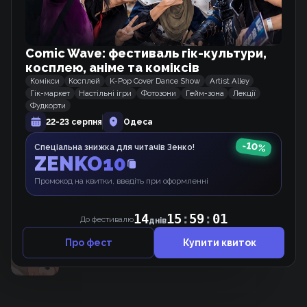
2023
Comic Wave: фестиваль гік-культури,
Схожі тайтли
косплею, аніме та коміксів
Комікси
Косплей
K-Pop Cover Dance Show
Artist Alley
Гік-маркет
Настільні ігри
Фотозони
Гейм-зона
Лекції
Закохані мимоволі
Фудкорти
Манхва
22-23 серпня
Одеса
-
10
%
Спеціальна знижка для читачів Зенко!
ZENKO10
Він не може бути таким дурнем!
Манхва
Промокод на квитки, введіть при оформленні
14
15
:
59
:
01
До фестивалю
днів
На Видноті
Про фест
Купити квиток
Манхва