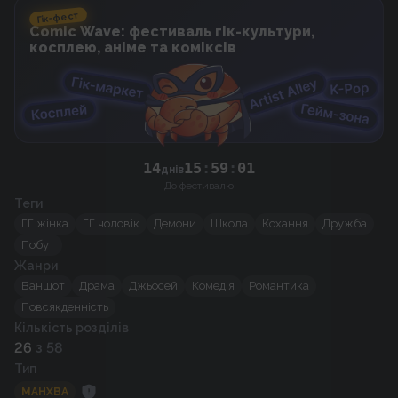
Гік-фест
Comic Wave: фестиваль гік-культури,
косплею, аніме та коміксів
00
14
15
:
59
:
днів
До фестивалю
Теги
ГГ жінка
ГГ чоловік
Демони
Школа
Кохання
Дружба
Побут
Жанри
Ваншот
Драма
Джьосей
Комедія
Романтика
Повсякденність
Кількість розділів
26
з 58
Тип
МАНХВА