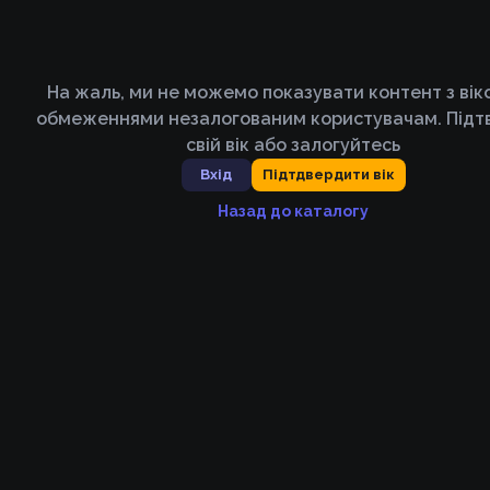
На жаль, ми не можемо показувати контент з ві
обмеженнями незалогованим користувачам. Підт
свій вік або залогуйтесь
Вхід
Підтдвердити вік
Назад до каталогу